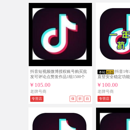
抖音短视频微博授权账号购买批
抖音1
本站
精选
发可评论点赞发作品1组1500个
直登安全稳定功能
推广引流必备
￥105.00
￥100.00
老牌号商
老牌号商
专营店
保
折
自
专营店