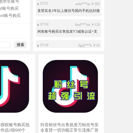
地求生账号
07/21
asda***aa ￥185
oul账号购买
直登实名1年以上微信号国内手机抗封微
lued账号购买
信号珍藏号限量出售可收发红包转账
07/19
funf***un ￥120
闲鱼账号购买出售批发V3咸鱼认证+支
付宝实名认证+芝麻信用认证+实人认证
07/18
6gdj***ii ￥45
2009-2016注册的高质量微博老号可换头
像可改昵称随机发货
07/18
1234***6m ￥50
QQ号出售批发10位，0年Q龄，16级太
阳号（自挂）1组10个
07/17
9527***27 ￥110
抖音账号在线购买 出售抖音2年老号 权
重号 带30-500粉 引流首选
07/11
Shad***ii ￥45
出售soul账号 soul实名号 哪里可以购买
soul账号 soul账号交易平台 买号卖号
博授权账号购买批
抖音粉丝号出售批发万粉丝号安
07/10
笑***笑 ￥50
作品1组600个
全直登一切功能正常引流推广首