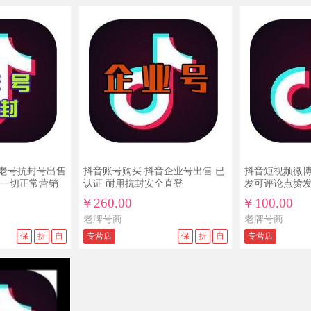
年老号抗封号出售
抖音账号购买 抖音企业号出售 已
抖音短视频微
一切正常营销
认证 耐用抗封安全直登
发可评论点赞发作
￥260.00
￥100.00
老牌号商
老牌号商
保
折
自
专营店
保
折
自
专营店