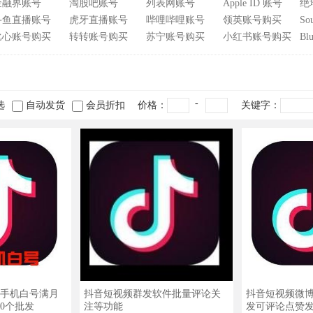
金融界账号
淘股吧账号
列表网账号
Apple ID 账号
绝
斗鱼直播账号
虎牙直播账号
哔哩哔哩账号
领英账号购买
S
比心账号购买
转转账号购买
苏宁账号购买
小红书账号购买
B
-
选
自动发货
会员折扣
价格：
关键字：
手机白号满月
抖音短视频群发软件批量评论关
抖音短视频微
0个批发
注等功能
发可评论点赞发