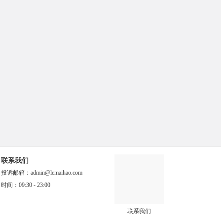
soul账号购买 出售soul小号 1年老号 女
号 男号 耐用抗封 引流效果好
06/10
买号***88 ￥70
百度熊掌号购买出售批发随机领域提交
资源24小时候收录直登
06/10
炮炮***炮 ￥50
京东实名账号购买出售京享值400左右小
号安全直登
06/01
corr***ry ￥120
闲鱼账号购买出售批发V3咸鱼认证+支
付宝实名认证+芝麻信用认证+实人认证
05/31
ns95***77 ￥95
出售国内实名微信号已实名可以收付款
带支付密码可做群主
联系我们
05/31
wang***ao ￥50
投诉邮箱：
admin@lemaihao.com
闲鱼账号购买出售批发v0未认证直登可
时间：09:30 - 23:00
发布1组2个批发
05/27
1938***27 ￥70
联系我们
抖音账号出售购买批发满月小号安全直