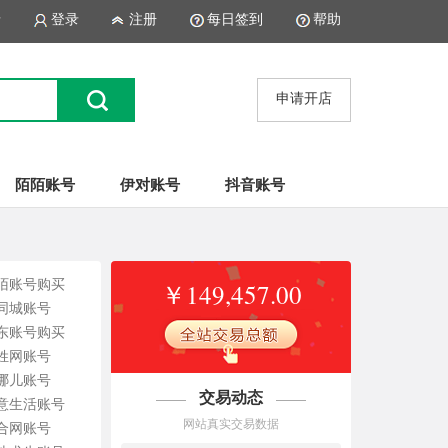
录
登录
注册
每日签到
帮助
申请开店
陌陌账号
伊对账号
抖音账号
陌账号购买
￥149,457.00
8同城账号
东账号购买
姓网账号
哪儿账号
交易动态
意生活账号
网站真实交易数据
合网账号