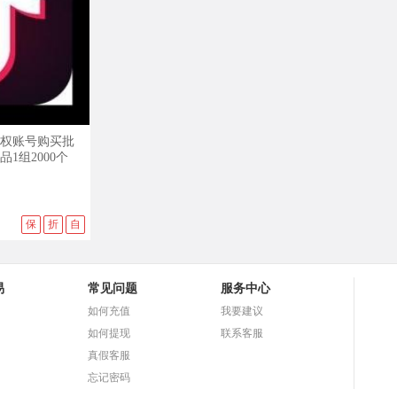
权账号购买批
1组2000个
保
折
自
易
常见问题
服务中心
如何充值
我要建议
如何提现
联系客服
真假客服
忘记密码