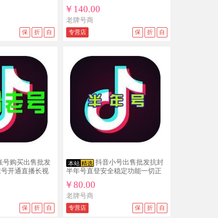
闲鱼账号购买出售批发v0未认证直登可
选
￥140.00
发布1组2个批发
老牌号商
07/03
qian***yu ￥80
保
折
自
专营店
保
折
自
中文实名1心淘宝号购买出售批发（一组
6个）直登
07/03
9932***16 ￥50
闲鱼账号购买出售批发v0未认证直登可
发布1组2个批发
06/30
林***林 ￥115
闲鱼账号购买出售批发v1咸鱼认证+支
付宝认证已授权芝麻信用直登1组3个
06/30
wuji***ao ￥75
快手账号手机白号满月出售批发可评论
点赞发作品直登1组20个
账号购买出售批发
抖音小号出售批发抗封
06/29
浊酒***寒 ￥50
本站
精选
丝号开通直播长视
半年号直登安全稳定功能一切正
闲鱼账号购买出售批发v0未认证直登可
常
发布1组2个批发
￥80.00
老牌号商
06/28
木子***哥 ￥50
保
折
自
专营店
保
折
自
QQ号出售批发10位，0年Q龄，16级太
阳号（自挂）1组10个