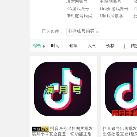
珍爱网账号
有缘网账号
EA游戏账号
Origin游戏账号
伊对账号购买
Uki账号购买
已选条件：
抖音账号购买
综合
时间
销量
人气
价格
精
抖音账号出售购买批发
抖音账号出售批发
本站
精选
满月小号安全直登一切功能正常
出售批发直登1组5