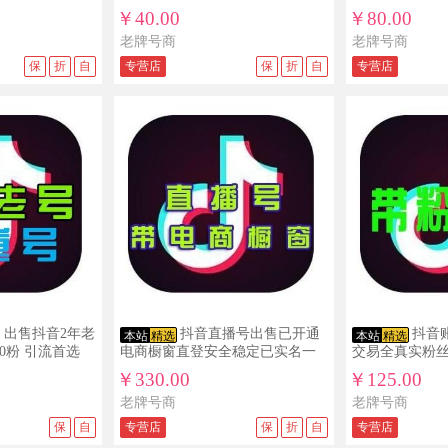
￥40.00
￥80.00
老牌号商
老牌号商
保
折
自
专营店
保
折
自
专营店
 出售抖音2年老
抖音直播号出售已开通
抖音
本站
精选
本站
精选
00粉 引流首选
电商橱窗直登安全稳定已实名一
交易全真实粉
切功能正常
频权限未认证
￥330.00
￥125.00
老牌号商
老牌号商
保
自
专营店
保
折
自
专营店