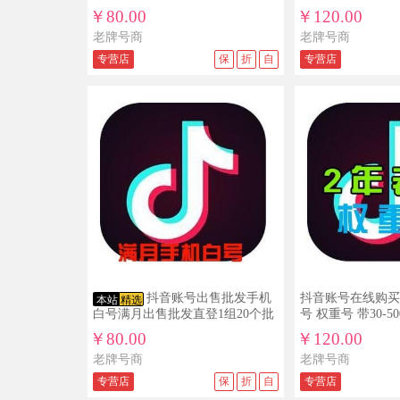
￥80.00
￥120.00
老牌号商
老牌号商
专营店
保
折
自
专营店
抖音账号出售批发手机
抖音账号在线购买
本站
精选
白号满月出售批发直登1组20个批
号 权重号 带30-5
发
￥80.00
￥120.00
老牌号商
老牌号商
专营店
保
折
自
专营店