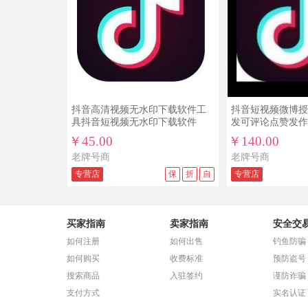
抖音高清视频无水印下载软件工
抖音短视频微博授
具抖音短视频无水印下载软件
发可评论点赞发作品
￥45.00
￥140.00
老牌号商
老牌号商
专营店
保
折
自
专营店
买家指南
卖家指南
安全交
如何注册
如何出售
钓鱼防骗
如何购买
收费标准
预防盗号
搜索商品
入驻签约
谨防诈骗
支付方式
实名认证