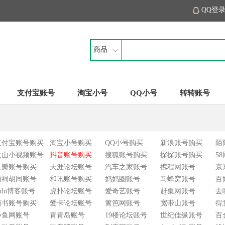
QQ登
商品
支付宝账号
淘宝小号
QQ小号
转转账号
支付宝账号购买
淘宝小号购买
QQ小号购买
新浪账号购买
陌
火山小视频账号
抖音账号购买
搜狐账号购买
探探账号购买
5
豆瓣账号购买
天涯论坛账号
汽车之家账号
携程网账号
京
西祠胡同账号
和讯账号购买
妈妈圈账号
马蜂窝账号
百
sdn博客账号
虎扑论坛账号
爱奇艺账号
赶集网账号
去
简书账号购买
爱卡论坛账号
篱笆网账号
宽带山账号
得
小鱼网账号
青青岛账号
19楼论坛账号
世纪佳缘账号
百