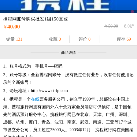
携程网账号购买批发1组150直登
40.00
￥50.00
8.0折
￥
销量
131
收藏
0
评价
0
库存
69
商品详情
1、账号格式为：手机号—-密码
2、账号等级：全新携程网账号，没有做过任何业务，没有任何使用记
录的全新账号！
3、论坛地址：http://www.ctrip.com
4、携程是一个
在线
票务服务公司，创立于1999年，总部设在中国上
海。携程旅行网拥有国内外六十余万家会员酒店可供预订，是中国领
先的酒店预订服务中心。携程旅行网已在北京、天津、广州、深圳、
成都、杭州、厦门、青岛、沈阳、南京、武汉、南通、三亚等17个城
市设立分公司，员工超过25000人。2003年12月，携程旅行网在美国纳